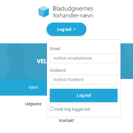
Log ind
Email
VELKOMMEN TIL BFN
Kodeord
Hjem
Nye forhandlere
Log ind
Udgivere
Links
Hold mig logget ind
Kontakt